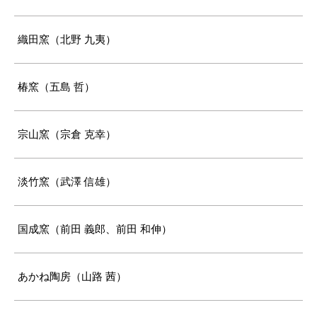
織田窯（北野 九夷）
椿窯（五島 哲）
宗山窯（宗倉 克幸）
淡竹窯（武澤 信雄）
国成窯（前田 義郎、前田 和伸）
あかね陶房（山路 茜）