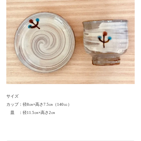
サイズ
カップ：径8㎝×高さ7.5㎝（140㏄）
皿 ：径11.5㎝×高さ2㎝