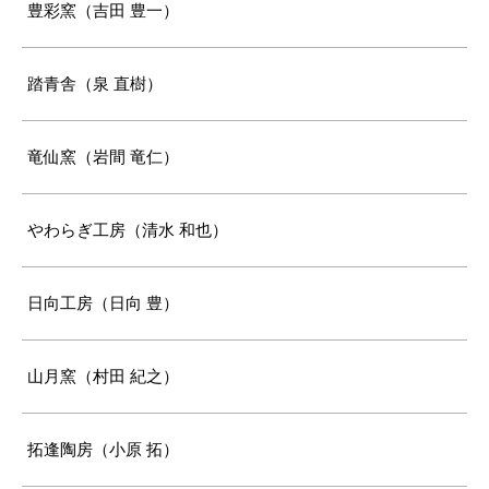
豊彩窯（吉田 豊一）
踏青舎（泉 直樹）
竜仙窯（岩間 竜仁）
やわらぎ工房（清水 和也）
日向工房（日向 豊）
山月窯（村田 紀之）
拓逢陶房（小原 拓）