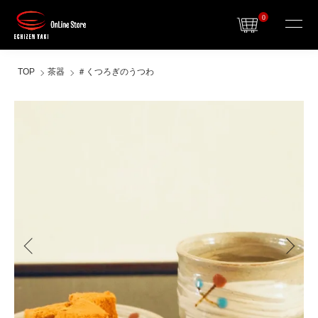
0
TOP
茶器
＃くつろぎのうつわ