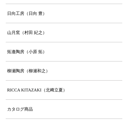
日向工房（日向 豊）
山月窯（村田 紀之）
拓逢陶房（小原 拓）
柳瀬陶房（柳瀬和之）
RICCA KITAZAKI（北﨑立夏）
カタログ商品