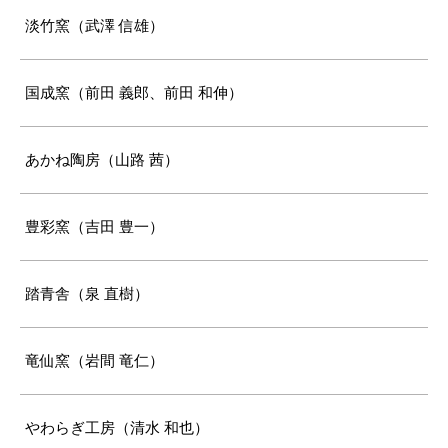
淡竹窯（武澤 信雄）
国成窯（前田 義郎、前田 和伸）
あかね陶房（山路 茜）
豊彩窯（吉田 豊一）
踏青舎（泉 直樹）
竜仙窯（岩間 竜仁）
やわらぎ工房（清水 和也）