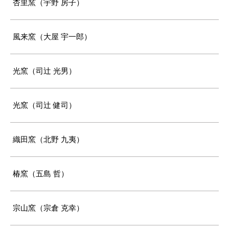
杏里窯（宇野 房子）
風来窯（大屋 宇一郎）
光窯（司辻 光男）
光窯（司辻 健司）
織田窯（北野 九夷）
椿窯（五島 哲）
宗山窯（宗倉 克幸）