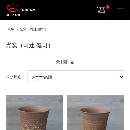
0
TOP
光窯（司辻 健司）
光窯（司辻 健司）
全16商品
並び替え：