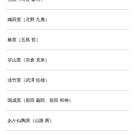
織田窯（北野 九夷）
椿窯（五島 哲）
宗山窯（宗倉 克幸）
淡竹窯（武澤 信雄）
国成窯（前田 義郎、前田 和伸）
あかね陶房（山路 茜）