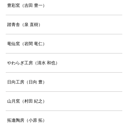
豊彩窯（吉田 豊一）
踏青舎（泉 直樹）
竜仙窯（岩間 竜仁）
やわらぎ工房（清水 和也）
日向工房（日向 豊）
山月窯（村田 紀之）
拓逢陶房（小原 拓）