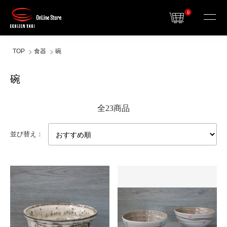
0
TOP
食器
碗
碗
全23商品
並び替え：