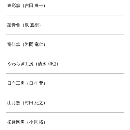
豊彩窯（吉田 豊一）
踏青舎（泉 直樹）
竜仙窯（岩間 竜仁）
やわらぎ工房（清水 和也）
日向工房（日向 豊）
山月窯（村田 紀之）
拓逢陶房（小原 拓）