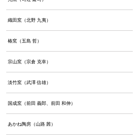
織田窯（北野 九夷）
椿窯（五島 哲）
宗山窯（宗倉 克幸）
淡竹窯（武澤 信雄）
国成窯（前田 義郎、前田 和伸）
あかね陶房（山路 茜）