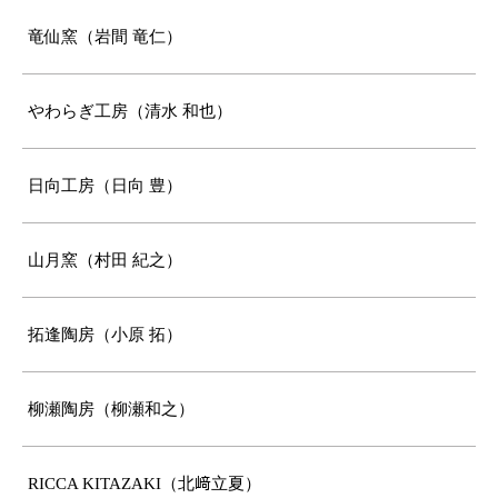
竜仙窯（岩間 竜仁）
やわらぎ工房（清水 和也）
日向工房（日向 豊）
山月窯（村田 紀之）
拓逢陶房（小原 拓）
柳瀬陶房（柳瀬和之）
RICCA KITAZAKI（北﨑立夏）