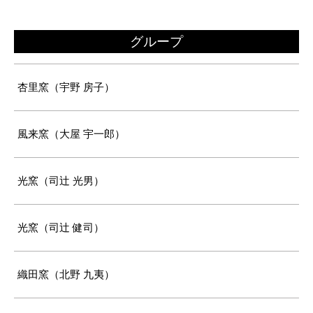
グループ
杏里窯（宇野 房子）
風来窯（大屋 宇一郎）
光窯（司辻 光男）
光窯（司辻 健司）
織田窯（北野 九夷）