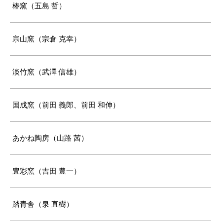
椿窯（五島 哲）
宗山窯（宗倉 克幸）
淡竹窯（武澤 信雄）
国成窯（前田 義郎、前田 和伸）
あかね陶房（山路 茜）
豊彩窯（吉田 豊一）
踏青舎（泉 直樹）