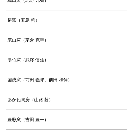
織田窯（北野 九夷）
椿窯（五島 哲）
宗山窯（宗倉 克幸）
淡竹窯（武澤 信雄）
国成窯（前田 義郎、前田 和伸）
あかね陶房（山路 茜）
豊彩窯（吉田 豊一）