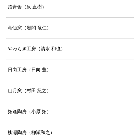
踏青舎（泉 直樹）
竜仙窯（岩間 竜仁）
やわらぎ工房（清水 和也）
日向工房（日向 豊）
山月窯（村田 紀之）
拓逢陶房（小原 拓）
柳瀬陶房（柳瀬和之）